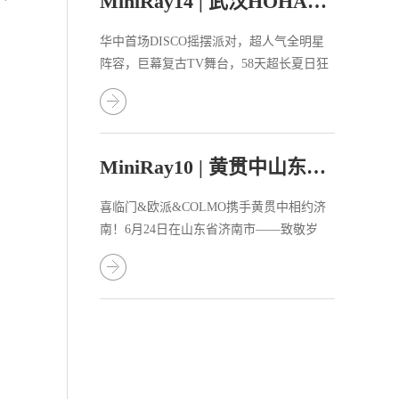
MiniRay14 | 武汉HOHA电音节陪你一起狂欢
华中首场DISCO摇摆派对，超人气全明星
阵容，巨幕复古TV舞台，58天超长夏日狂
欢。�
MiniRay10 | 黄贯中山东梦想音乐节致敬BEYOND
喜临门&欧派&COLMO携手黄贯中相约济
南！6月24日在山东省济南市——致敬岁
月，梦想开唱“只要这个世界里面有你就有
我，也用行动证明过我不是空说，我会明
白你多于我自己 ”——《永远的兄弟》