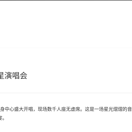
群星演唱会
民健身中心盛大开唱，现场数千人座无虚席。这是一场星光熠熠的音
宴。