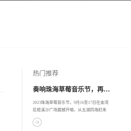
热门推荐
奏响珠海草莓音乐节，再掀音乐热潮
2023珠海草莓音乐节，9月16至17日在金湾
区榄溪沙广场震撼开唱，从五湖四海赶来
的乐迷们共同去珠海金湾奔赴一场热情的
音乐之旅！