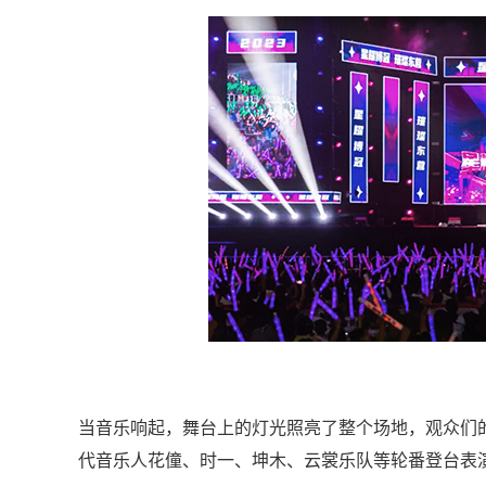
当音乐响起，舞台上的灯光照亮了整个场地，观众们
代音乐人花僮、时一、坤木、云裳乐队等轮番登台表