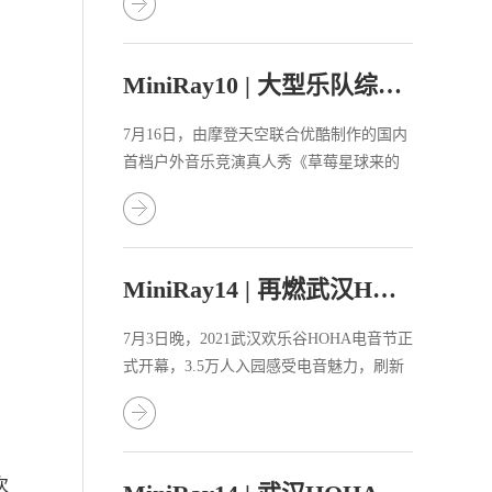
MiniRay10 | 大型乐队综艺《草莓星球来的人》
7月16日，由摩登天空联合优酷制作的国内
首档户外音乐竞演真人秀《草莓星球来的
人》火热开播！
MiniRay14 | 再燃武汉HOHA电音节！
7月3日晚，2021武汉欢乐谷HOHA电音节正
式开幕，3.5万人入园感受电音魅力，刷新
电音节开幕入园量纪录！
次