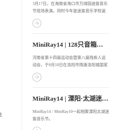
3月17日，在海南省海口市万绿园迷笛音乐
节现场表演。同时今年是迷笛音乐学校诞
生的第三十个年头，海口迷笛音乐节吹响
了“迷笛三十年”的集结号。
MiniRay14 | 128只音箱助力河南省运会！
河南省第十四届运动会暨第八届残疾人运
动会，于8月18日在洛阳市隋唐洛阳城国家
遗址公园的应天门拉开帷幕。省委书记楼
阳生出席开幕式并宣布运动会开幕，省长
王凯致开幕词。
MiniRay14 | 溧阳·太湖迷笛音乐节
MiniRay14 / MiniRay10一起相聚溧阳太湖迷
生
笛音乐节。