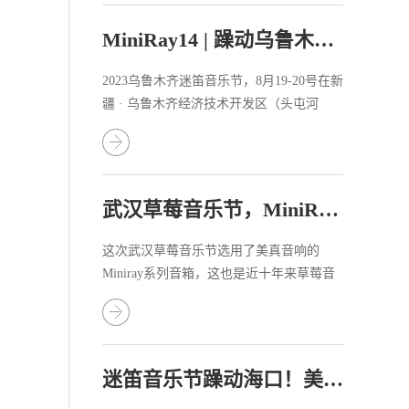
MiniRay14 | 躁动乌鲁木齐迷笛音乐节
2023乌鲁木齐迷笛音乐节，8月19-20号在新
疆 · 乌鲁木齐经济技术开发区（头屯河
区）乌鲁木齐国际纺服中心躁动开演。
武汉草莓音乐节，MiniRay14首次惊艳亮相！
这次武汉草莓音乐节选用了美真音响的
Miniray系列音箱，这也是近十年来草莓音
乐节首次在主舞台采用国产品牌音响。
，
迷笛音乐节躁动海口！美真音响助力万人狂欢！