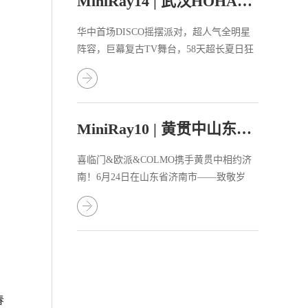
MiniRay14 | 武汉HOHA电音节陪你一起狂欢
华中首场DISCO摇摆派对，超人气全明星
阵容，巨幕复古TV舞台，58天超长夏日狂
欢。�
MiniRay10 | 黄贯中山东梦想音乐节致敬BEYOND
喜临门&欧派&COLMO携手黄贯中相约济
南！6月24日在山东省济南市——致敬岁
月，梦想开唱“只要这个世界里面有你就有
我，也用行动证明过我不是空说，我会明
白你多于我自己 ”——《永远的兄弟》
春