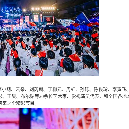
、李小萌、云朵、刘芮麟、丁柳元、周虹、孙砾、陈俊玲、李寅飞
、王昊、布尔贴等20余位艺术家、影视演员代表，和全国各地2
带来14个精彩节目。