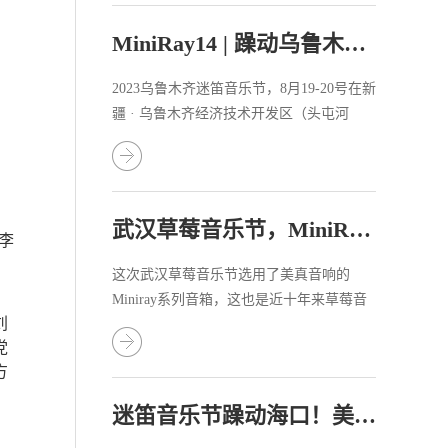
MiniRay14 | 躁动乌鲁木齐迷笛音乐节
2023乌鲁木齐迷笛音乐节，8月19-20号在新
疆 · 乌鲁木齐经济技术开发区（头屯河
区）乌鲁木齐国际纺服中心躁动开演。
武汉草莓音乐节，MiniRay14首次惊艳亮相！
李
这次武汉草莓音乐节选用了美真音响的
Miniray系列音箱，这也是近十年来草莓音
刘
乐节首次在主舞台采用国产品牌音响。
党
方
迷笛音乐节躁动海口！美真音响助力万人狂欢！