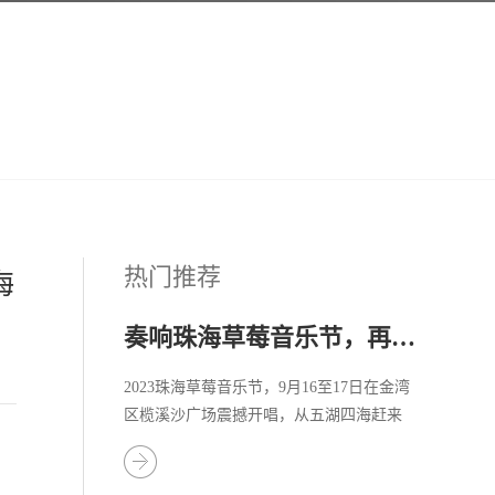
热门推荐
海
奏响珠海草莓音乐节，再掀音乐热潮
2023珠海草莓音乐节，9月16至17日在金湾
区榄溪沙广场震撼开唱，从五湖四海赶来
的乐迷们共同去珠海金湾奔赴一场热情的
音乐之旅！