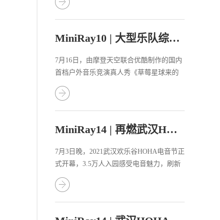
MiniRay10 | 大型乐队综艺《草莓星球来的人》
7月16日，由摩登天空联合优酷制作的国内
首档户外音乐竞演真人秀《草莓星球来的
人》火热开播！
MiniRay14 | 再燃武汉HOHA电音节！
7月3日晚，2021武汉欢乐谷HOHA电音节正
式开幕，3.5万人入园感受电音魅力，刷新
电音节开幕入园量纪录！