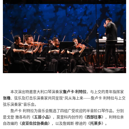
本次演出特邀意大利口琴演奏家
詹卢卡·利特拉
，与上交的青年指挥家
张橹
、弦乐及打击乐演奏家共同呈现“风从海上来——詹卢卡·利特拉与上交
弦乐演奏家”音乐会。
詹卢卡·利特拉为音乐会甄选了四组广受欢迎的半音阶口琴作品，分别
是戈登·雅各布的《
五首小品
》，莫里科内创作的《
西部往事
》，利特拉亲
自改编的《
皮亚佐拉协奏曲
》，以及詹姆斯·穆迪的《
托莱多
》。