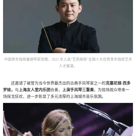
中国青年指挥兼钢琴家张橹，2022 年入选“艺苑撷英”全国十大优秀青年指挥艺术
人才展演。
还邀请了被誉为当今世界最杰出的古典手风琴家之一的
克塞尼娅·西多
罗娃，
与
上海友人室内乐团
合奏，
上演手风琴三重奏
，为现场观众带来一
场探戈狂欢，进一步彰显了多元浓厚的上海城市音乐氛围。