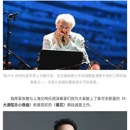
詹卢卡·利特拉是世界上为数不多、在古典和爵士乐领域都能演奏半音阶口琴的独
奏者之一，也是众多国际重磅音乐节的常客。
指挥家张橹与上海交响乐团演奏家们则为大家献上了柴可夫斯基的《
C
大调弦乐小夜曲
》和普契尼的《
菊花
》两段诚意之作。