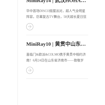
MiniRay14 | 武汉HOHA电音节陪你一起狂欢
华中首场DISCO摇摆派对，超人气全明星
阵容，巨幕复古TV舞台，58天超长夏日狂
欢。�
MiniRay10 | 黄贯中山东梦想音乐节致敬BEYOND
喜临门&欧派&COLMO携手黄贯中相约济
南！6月24日在山东省济南市——致敬岁
月，梦想开唱“只要这个世界里面有你就有
我，也用行动证明过我不是空说，我会明
白你多于我自己 ”——《永远的兄弟》