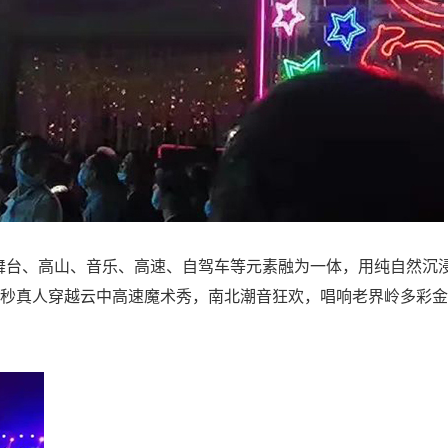
舞台、高山、音乐、高速、自驾车等元素融为一体，用纯自然沉
3秒真人穿越云中高速魔术秀，南北潮音狂欢，唱响老界岭多彩金