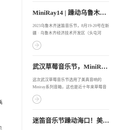
MiniRay14 | 躁动乌鲁木齐迷笛音乐节
2023乌鲁木齐迷笛音乐节，8月19-20号在新
疆 · 乌鲁木齐经济技术开发区（头屯河
区）乌鲁木齐国际纺服中心躁动开演。
武汉草莓音乐节，MiniRay14首次惊艳亮相！
这次武汉草莓音乐节选用了美真音响的
Miniray系列音箱，这也是近十年来草莓音
，
乐节首次在主舞台采用国产品牌音响。
禹
迷笛音乐节躁动海口！美真音响助力万人狂欢！
见