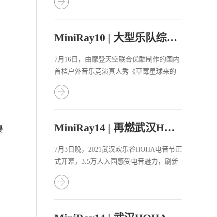
MiniRay10 | 大型乐队综艺《草莓星球来的人》
7月16日，由摩登天空联合优酷制作的国内
首档户外音乐竞演真人秀《草莓星球来的
人》火热开播！
MiniRay14 | 再燃武汉HOHA电音节！
浸
7月3日晚，2021武汉欢乐谷HOHA电音节正
式开幕，3.5万人入园感受电音魅力，刷新
电音节开幕入园量纪录！