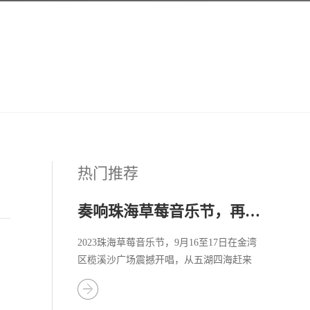
热门推荐
奏响珠海草莓音乐节，再掀音乐热潮
2023珠海草莓音乐节，9月16至17日在金湾
区榄溪沙广场震撼开唱，从五湖四海赶来
的乐迷们共同去珠海金湾奔赴一场热情的
音乐之旅！