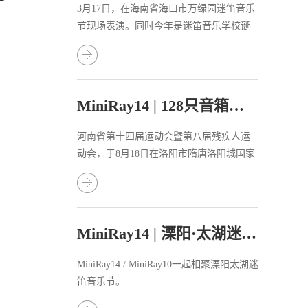
3月17日，在海南省海口市万绿园迷笛音乐
节现场表演。同时今年是迷笛音乐学校诞
生的第三十个年头，海口迷笛音乐节吹响
了“迷笛三十年”的集结号。
MiniRay14 | 128只音箱助力河南省运会！
河南省第十四届运动会暨第八届残疾人运
动会，于8月18日在洛阳市隋唐洛阳城国家
遗址公园的应天门拉开帷幕。省委书记楼
阳生出席开幕式并宣布运动会开幕，省长
王凯致开幕词。
MiniRay14 | 溧阳·太湖迷笛音乐节
MiniRay14 / MiniRay10一起相聚溧阳太湖迷
笛音乐节。