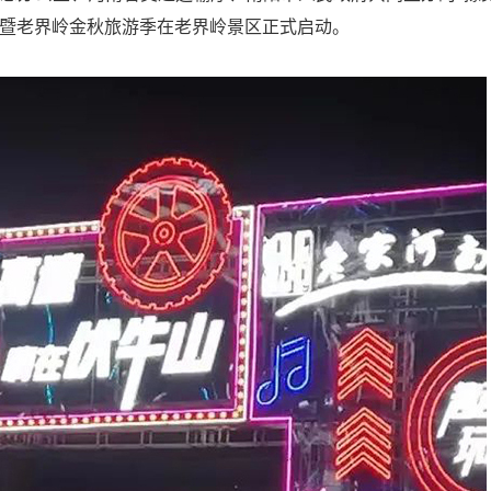
会暨老界岭金秋旅游季在老界岭景区正式启动。