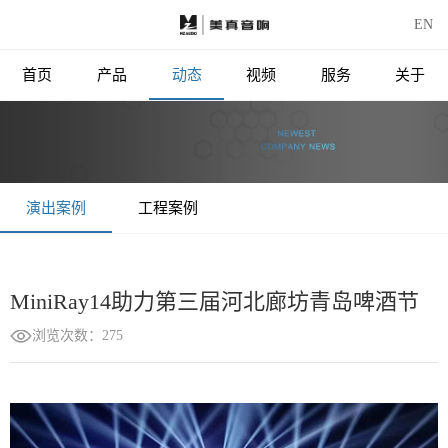
EN
首页
产品
动态
视频
服务
关于
演出案例
工程案例
MiniRay14助力第三届河北廊坊青岛啤酒节
浏览次数：275