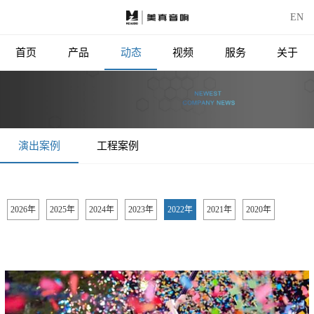
EN
首页
产品
动态
视频
服务
关于
演出案例
工程案例
2026年
2025年
2024年
2023年
2022年
2021年
2020年