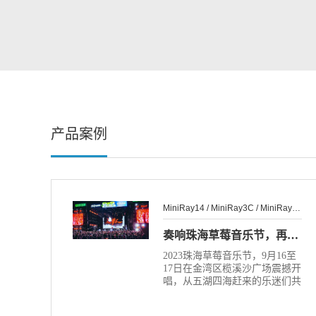
产品案例
MiniRay14 / MiniRay3C / MiniRay10
奏响珠海草莓音乐节，再掀音乐热潮
2023珠海草莓音乐节，9月16至
17日在金湾区榄溪沙广场震撼开
唱，从五湖四海赶来的乐迷们共
同去珠海金湾奔赴一场热情的音
乐之旅！