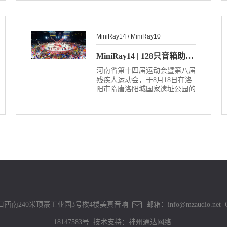
MiniRay14 / MiniRay10
MiniRay14 | 128只音箱助力河南省运会！
河南省第十四届运动会暨第八届
残疾人运动会，于8月18日在洛
阳市隋唐洛阳城国家遗址公园的
应天门拉开帷幕。省委书记楼阳
生出席开幕式并宣布运动会开
幕，省长王凯致开幕词。
西南240米顶豪工业园3号楼4楼美真音响
邮箱：info@mzaudio.net
18147583号
技术支持：
神州通达网络