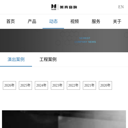
EN
首页
产品
动态
视频
服务
关于
演出案例
工程案例
2026年
2025年
2024年
2023年
2022年
2021年
2020年